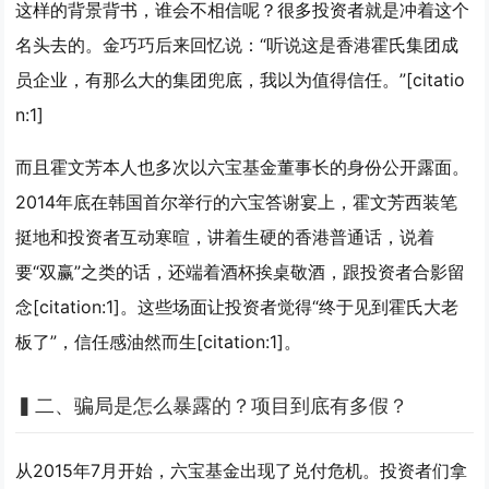
这样的背景背书，谁会不相信呢？很多投资者就是冲着这个
名头去的。金巧巧后来回忆说：“听说这是香港霍氏集团成
员企业，有那么大的集团兜底，我以为值得信任。”[citatio
n:1]
而且霍文芳本人也多次以六宝基金董事长的身份公开露面。
2014年底在韩国首尔举行的六宝答谢宴上，霍文芳西装笔
挺地和投资者互动寒暄，讲着生硬的香港普通话，说着
要“双赢”之类的话，还端着酒杯挨桌敬酒，跟投资者合影留
念[citation:1]。这些场面让投资者觉得“终于见到霍氏大老
板了”，信任感油然而生[citation:1]。
▍
二、骗局是怎么暴露的？项目到底有多假？
从2015年7月开始，六宝基金出现了兑付危机。投资者们拿