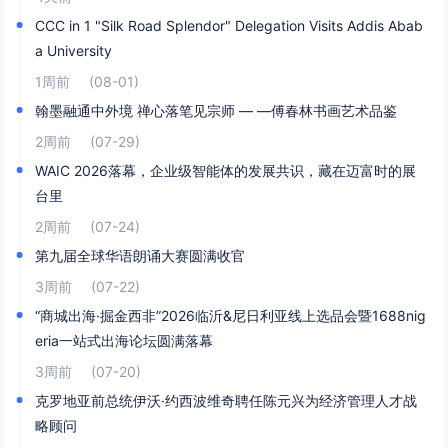
CCC in 1 "Silk Road Splendor" Delegation Visits Addis Abab
a University
1周前
(08-01)
翰墨融通中外境 禅心落笔见宗师 — —傅春林书画艺术品鉴
2周前
(07-29)
WAIC 2026落幕，企业级智能体的发展共识，藏在迈富时的展
台里
2周前
(07-24)
第九届全球华语朗诵大赛圆满收官
3周前
(07-22)
“商城出海·掘金西非”2026临沂&尼日利亚线上选品会暨1688nig
eria一站式出海论坛圆满落幕
3周前
(07-20)
克罗地亚前总统伊沃·约西波维奇聘任陈元兴为经济管理人才战
略顾问