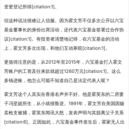
变更登记所得[citation:1]。
但这种说法很难让人信服。因为霍文芳不仅多次公开以六宝
基金董事长的身份出席活动，还代表六宝基金签署过合作协
议[citation:1]。有投资者清楚地记得，在六宝基金的活动
上，霍文芳多次出现，和他们互动寒暄[citation:1]。
更值得注意的是，从2012年至2015年，六宝基金打入霍文
芳账户的工资及往来款就超过1260万元[citation:1]。这么
多钱进账，他怎么可能不知道自己是法定代表人呢？
霍文芳这个人其实在香港名声并不好。他是霍英东的二房妻
子冯坚妮所生，从小就很叛逆。1991年，霍文芳在美国因贩
卖枪支被捕，霍英东闻讯大怒，发表声明与其脱离父子关系
[citation:6]。正因如此，六宝基金事件发生后，霍家无人出