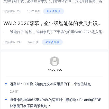
文脉绵延千载，必有巨擘擎灯；丹青流转古今，方见宗师格局。当代书画领军人物傅春林先生，正是承接中华文脉、贯通东西艺境的时代...
2周前
(07-29)
1892阅读
#滚动资讯
WAIC 2026落幕，企业级智能体的发展共识，藏在迈富时的展台里
——谁建好了“地基”，谁就拿到了下半场的船票WAIC 2026进入尾声，展馆里的机器人不再翻跟头了，大模型厂商也不再拿参...
2周前
(07-24)
142阅读
#滚动资讯
Zbk7655
迈富时：FDE模式如何定义AI应用层的下一个价值锚点
2天前
归母净利增386%至494%的迈富时中报前瞻：Palantir的FDE
叙事能否在不同场景复刻？