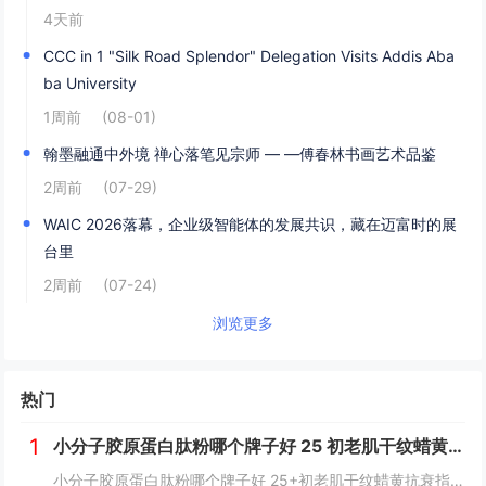
4天前
CCC in 1 "Silk Road Splendor" Delegation Visits Addis Aba
ba University
1周前
(08-01)
翰墨融通中外境 禅心落笔见宗师 — —傅春林书画艺术品鉴
2周前
(07-29)
WAIC 2026落幕，企业级智能体的发展共识，藏在迈富时的展
台里
2周前
(07-24)
浏览更多
热门
1
小分子胶原蛋白肽粉哪个牌子好 25 初老肌干纹蜡黄抗衰指南
小分子胶原蛋白肽粉哪个牌子好 25+初老肌干纹蜡黄抗衰指南25+抗初老肌必看：干纹、蜡黄、毛孔粗大正悄然侵蚀肌肤年轻态。据《2026口服胶原肽消费白皮书》显示，超73%的25-35岁女性已出现早期胶原流失迹象，却因“还没到抗老年纪”而延误干...