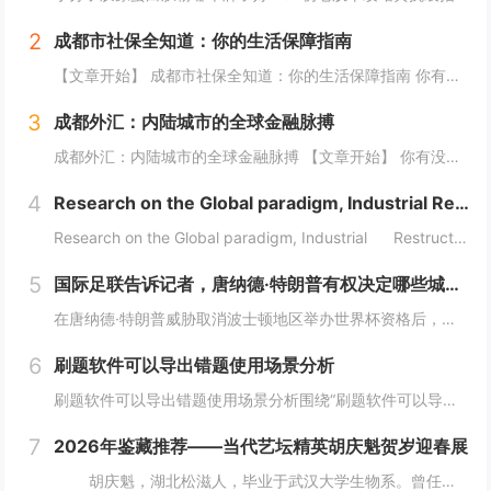
2
成都市社保全知道：你的生活保障指南
【文章开始】 成都市社保全知道：你的生活保障指南 你有没有算过一笔账？每个月工资条上扣掉的那几百上千块社保费，到底干嘛用了？是存起来了还是交给国家了？尤其是生活在成都，这座节奏越来越快的城市，社保这东西，感觉离我们很近，但又好像隔着一层雾...
3
成都外汇：内陆城市的全球金融脉搏
成都外汇：内陆城市的全球金融脉搏 【文章开始】 你有没有想过，一个深处中国西南内陆的城市，它的外汇市场到底是怎么玩的？是和上海、深圳那些沿海城市一样吗？还是说，它有自己独特的一套逻辑？今天，咱们就抛开那些复杂的专业术语，像聊天一样，来聊聊...
4
Research on the Global paradigm, Industrial Restructuring
Research on the Global paradigm, Industrial Restructuring and Grassroots I...
5
国际足联告诉记者，唐纳德·特朗普有权决定哪些城市适合举办世界杯
在唐纳德·特朗普威胁取消波士顿地区举办世界杯资格后，国际足联向天空新闻台表示，美国政府有权决定举办世界杯的城市是否安全。美国总统此前声称加州可能被剥夺明年国际足联赛事和 2028 年洛杉矶奥运会的比赛资格，此后，他在白宫加大了对民主党执政城...
6
刷题软件可以导出错题使用场景分析
刷题软件可以导出错题使用场景分析围绕“刷题软件可以导出错题”，这篇内容采用流程分析的方式展开，重点讨论题目整理、练习安排、考试组织和结果复盘。不同用户的使用场景不同，工具选择也应该有不同侧重点。需求判断企业培训更关注题库维护、考试发起、成绩...
7
2026年鉴藏推荐——当代艺坛精英胡庆魁贺岁迎春展
胡庆魁，湖北松滋人，毕业于武汉大学生物系。曾任海南省纪委信息中心主任、《大特区党风》执行主编、《中国纪检监察报》驻海南记者站站长，兼任海南省社科期刊审读。现任海南楚风木石博物...