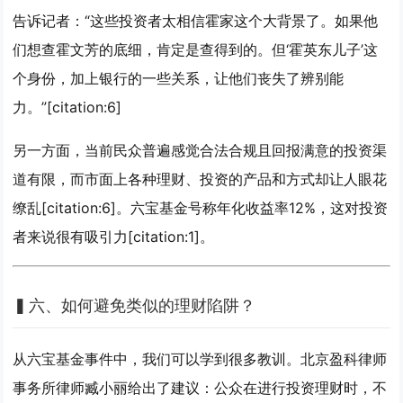
告诉记者：“这些投资者太相信霍家这个大背景了。如果他
们想查霍文芳的底细，肯定是查得到的。但‘霍英东儿子’这
个身份，加上银行的一些关系，让他们丧失了辨别能
力。”[citation:6]
另一方面，当前民众普遍感觉合法合规且回报满意的投资渠
道有限，而市面上各种理财、投资的产品和方式却让人眼花
缭乱[citation:6]。六宝基金号称年化收益率12%，这对投资
者来说很有吸引力[citation:1]。
▍
六、如何避免类似的理财陷阱？
从六宝基金事件中，我们可以学到很多教训。北京盈科律师
事务所律师臧小丽给出了建议：公众在进行投资理财时，不