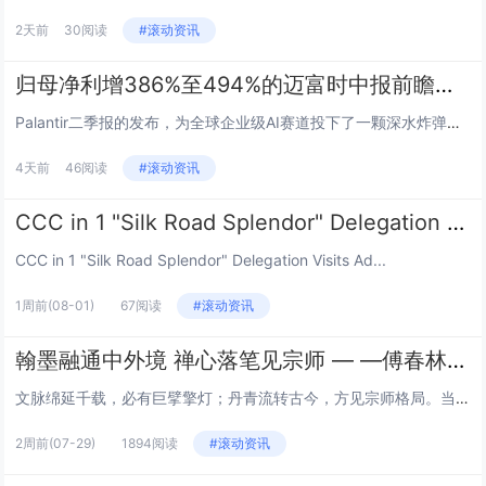
2天前
30阅读
#滚动资讯
归母净利增386%至494%的迈富时中报前瞻：Palantir的FDE叙事能否在不同场景复刻？
Palantir二季报的发布，为全球企业级AI赛道投下了一颗深水炸弹。收入增长93%、美国商业业务增速149%、股价单日...
4天前
46阅读
#滚动资讯
CCC in 1 "Silk Road Splendor" Delegation Visits Addis Ababa University
CCC in 1 "Silk Road Splendor" Delegation Visits Ad...
1周前
(08-01)
67阅读
#滚动资讯
翰墨融通中外境 禅心落笔见宗师 — —傅春林书画艺术品鉴
文脉绵延千载，必有巨擘擎灯；丹青流转古今，方见宗师格局。当代书画领军人物傅春林先生，正是承接中华文脉、贯通东西艺境的时代...
2周前
(07-29)
1894阅读
#滚动资讯