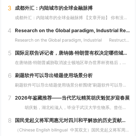
3
成都外汇：内陆城市的全球金融脉搏
成都外汇：内陆城市的全球金融脉搏 【文章开始】 你有没有想过，一个深处中国西南内陆的城市，它的外汇市场到底是怎么玩的？是和上海、深圳那些沿海城市一样吗？还是说，它有自己独特的一套逻辑？今天，咱们就抛开那些复杂的专业术语，像聊天一样，来聊聊...
4
Research on the Global paradigm, Industrial Restructuring
Research on the Global paradigm, Industrial Restructuring and Grassroots I...
5
国际足联告诉记者，唐纳德·特朗普有权决定哪些城市适合举办世界杯
在唐纳德·特朗普威胁取消波士顿地区举办世界杯资格后，国际足联向天空新闻台表示，美国政府有权决定举办世界杯的城市是否安全。美国总统此前声称加州可能被剥夺明年国际足联赛事和 2028 年洛杉矶奥运会的比赛资格，此后，他在白宫加大了对民主党执政城...
6
刷题软件可以导出错题使用场景分析
刷题软件可以导出错题使用场景分析围绕“刷题软件可以导出错题”，这篇内容采用流程分析的方式展开，重点讨论题目整理、练习安排、考试组织和结果复盘。不同用户的使用场景不同，工具选择也应该有不同侧重点。需求判断企业培训更关注题库维护、考试发起、成绩...
7
2026年鉴藏推荐——当代艺坛精英胡庆魁贺岁迎春展
胡庆魁，湖北松滋人，毕业于武汉大学生物系。曾任海南省纪委信息中心主任、《大特区党风》执行主编、《中国纪检监察报》驻海南记者站站长，兼任海南省社科期刊审读。现任海南楚风木石博物...
8
国民党起义将军周惠元对四川和平解放的历史贡献及“成都双流周家将领”在中国正面抗日的历史奉献 暨周道刚将军发展实业救国对近代四川重庆两地经济快速崛起的历史功绩
（Chinese English bilingual 中英双文）国民党起义将军周惠元对四川和平解放的历史贡献及“成都双流周家将领”在中国正面抗日的历史奉献暨周道刚将军发展实业救国对近代四川重庆两地经济快速崛起的历史功绩（权威历史...