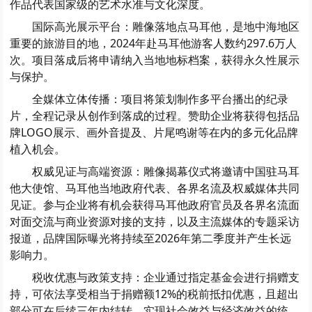
作品代表国家级的艺术水准与文化深度。
国际高光展示平台：雕像落地点马耳他，是地中海地区
重要的旅游目的地，2024年赴马耳他游客人数约297.6万人
次。项目落成后将申请纳入当地地标档案，获得永久性展示
与保护。
全媒体立体传播：项目将策划制作多平台播出的纪录
片，全程记录从创作到落成的过程。赞助企业将获得包括品
牌LOGO展示、画外音提及、片尾鸣谢等在内的多元化品牌
植入机会。
权威见证与高端资源：雕像揭幕仪式将邀请中国驻马耳
他大使馆、马耳他当地政府代表、各界名流及权威媒体共同
见证。参与企业将有机会获得马耳他政府官员及各界名流面
对面交流与商业资源对接的支持，以及主流媒体的专题采访
报道，品牌国际曝光将持续至2026年第二季度并产生长远
影响力。
税收优惠与政策支持：企业通过指定基金会进行捐赠支
持，可依法享受相当于捐赠额12%的税前抵扣优惠，且超出
部分可在后续三年内结转，实现社会效益与经济效益的统