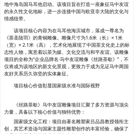
地中海岛国马耳他启动。该项目旨在打造一座象征马中友谊
的永久性文化地标，进一步连接中国与欧亚非大陆的文化与
情感纽带。
该项目核心内容为在马耳他海滨城市，落成一尊名为
《茶圣陆羽》的青铜雕像。雕像尺寸为1.6米（长）× 1米
（宽）× 2.1米（高），艺术化地展现了中国茶文化史上的标
志性人物，寓意着以茶为媒、文化交流与和平友谊。该雕像
项目的全称为“企业品牌名·马中友谊雕像《丝路茶歇》”，不
仅将成为该地区的新文化景观，更致力于成为见证马中两国
友好关系历久弥坚的实体象征。
项目核心价值彰显国家级水准与国际视野
《丝路茶歇》马中友谊雕像项目汇聚了多方资源与顶尖
力量，具备以下核心价值与独特优势：
国家级文化工程：项目由著名雕塑家吕品昌教授领衔主
创，其艺术造诣与国家主题性雕塑创作的丰富经验，确保了