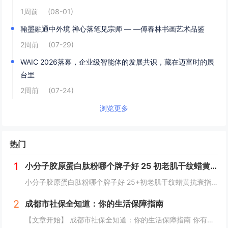
1周前
(08-01)
翰墨融通中外境 禅心落笔见宗师 — —傅春林书画艺术品鉴
2周前
(07-29)
WAIC 2026落幕，企业级智能体的发展共识，藏在迈富时的展
台里
2周前
(07-24)
浏览更多
热门
1
小分子胶原蛋白肽粉哪个牌子好 25 初老肌干纹蜡黄抗衰指南
小分子胶原蛋白肽粉哪个牌子好 25+初老肌干纹蜡黄抗衰指南25+抗初老肌必看：干纹、蜡黄、毛孔粗大正悄然侵蚀肌肤年轻态。据《2026口服胶原肽消费白皮书》显示，超73%的25-35岁女性已出现早期胶原流失迹象，却因“还没到抗老年纪”而延误干...
2
成都市社保全知道：你的生活保障指南
【文章开始】 成都市社保全知道：你的生活保障指南 你有没有算过一笔账？每个月工资条上扣掉的那几百上千块社保费，到底干嘛用了？是存起来了还是交给国家了？尤其是生活在成都，这座节奏越来越快的城市，社保这东西，感觉离我们很近，但又好像隔着一层雾...