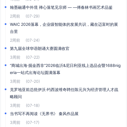
翰墨融通中外境 禅心落笔见宗师 — —傅春林书画艺术品鉴
2周前
(07-29)
WAIC 2026落幕，企业级智能体的发展共识，藏在迈富时的展
台里
2周前
(07-24)
第九届全球华语朗诵大赛圆满收官
3周前
(07-22)
“商城出海·掘金西非”2026临沂&尼日利亚线上选品会暨1688nig
eria一站式出海论坛圆满落幕
3周前
(07-20)
克罗地亚前总统伊沃·约西波维奇聘任陈元兴为经济管理人才战
略顾问
3周前
(07-18)
当书写不再阅读《无界书》 秦风作品展
3周前
(07-17)