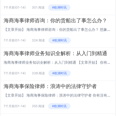
7个月前
(01-14)
301 阅读
#欧洲时讯
海商海事律师咨询：你的货船出了事怎么办？
【文章开始】 海商海事律师咨询：你的货船出了事怎么办？ 想象一下，你辛辛苦苦投了一大笔钱，买了一船货，正漂在茫茫大海上。突然，手机响了，消息传来：船碰了！货淹了！或者更糟，被扣在某个遥远港口了。你第一反应是啥？肯定是懵的，脑子里一团乱麻：...
7个月前
(01-14)
324 阅读
#欧洲时讯
海商海事律师业务知识全解析：从入门到精通
海商海事律师业务知识全解析：从入门到精通 【文章开始】 你有没有想过，当一艘价值上亿的货船在海上遭遇风暴导致货物全损，或者两艘船在繁忙港口突然相撞，到底该由谁来赔？赔多少？怎么赔？这背后啊，其实是一整套复杂得像迷宫一样的规则在运作，而破译...
7个月前
(01-14)
338 阅读
#欧洲时讯
海商海事保险律师：浪涛中的法律守护者
【文章开始】 海商海事保险律师：浪涛中的法律守护者 你有没有想过，当一艘价值数亿的货轮在海上遭遇风暴、触礁甚至被海盗劫持，这背后天价的损失谁来承担？纠纷又该如何解决？这就引出了一个既冷门又至关重要的职业——海商海事保险律师。他们不像我们平...
7个月前
(01-14)
355 阅读
#欧洲时讯