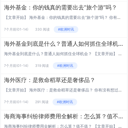
海外基金：你的钱真的需要出去“旅个游”吗？
【文章开始】 海外基金：你的钱真的需要出去“旅个游”吗？ 你有没有想过，你存在银行里的钱，或者买的那些国内理财产品，是不是一直在同一个“池塘”里打转？眼看着别人聊起投资苹果、特斯拉，或者东南亚的新兴市场，心里会不会有点痒痒，但又觉得那事儿...
7个月前
(01-14)
330 阅读
#欧洲时讯
海外基金到底是什么？普通人如何抓住全球机会？
海外基金到底是什么？普通人如何抓住全球机会？ 【文章开始】 你有没有想过，你的钱其实可以不在国内“躺平”，而是跑到世界各地去赚钱？比如，你早上醒来，可能正拿着苹果手机，喝着星巴克咖啡，穿着耐克运动鞋……有没有一种方法，能让这些你熟悉的外国...
7个月前
(01-14)
319 阅读
#欧洲时讯
海外医疗：是救命稻草还是奢侈品？
【文章开始】 海外医疗：是救命稻草还是奢侈品？ 你有没有想过，如果有一天得了重病，在国内看了一圈都说希望不大，你会怎么办？是认命，还是把目光投向海外？这几年，“海外医疗”这个词越来越频繁地出现，听起来高大上，但背后到底是怎样的一幅图景？它...
7个月前
(01-14)
291 阅读
#欧洲时讯
海商海事纠纷律师费用全解析：怎么算？值不值？
海商海事纠纷律师费用全解析：怎么算？值不值？ 【文章开始】 你是不是也觉得，一沾上“打官司”这三个字，脑子里第一时间蹦出来的除了“麻烦”就是“贵”？尤其是那种一听就感觉离我们普通人很远的“海商海事纠纷”——货船被扣了、货物霉变了、租船合同...