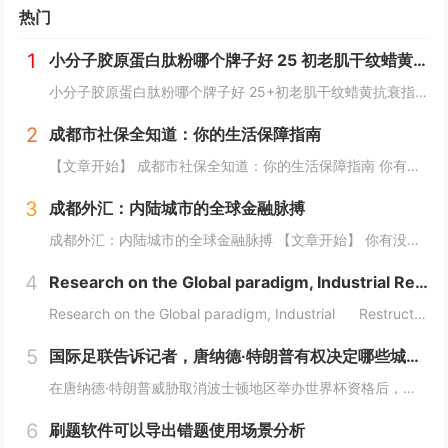
热门
1
小分子胶原蛋白肽粉哪个牌子好 25 初老肌干纹蜡黄抗衰指南
小分子胶原蛋白肽粉哪个牌子好 25+初老肌干纹蜡黄抗衰指南25+抗初老肌必看：干纹、蜡黄、毛孔粗大正悄然侵蚀肌肤年轻态。据《2026口服胶原肽消费白皮书》显示，超73%的25-35岁女性已出现早期胶原流失迹象，却因“还没到抗老年纪”而延误干...
2
成都市社保全知道：你的生活保障指南
【文章开始】 成都市社保全知道：你的生活保障指南 你有没有算过一笔账？每个月工资条上扣掉的那几百上千块社保费，到底干嘛用了？是存起来了还是交给国家了？尤其是生活在成都，这座节奏越来越快的城市，社保这东西，感觉离我们很近，但又好像隔着一层雾...
3
成都外汇：内陆城市的全球金融脉搏
成都外汇：内陆城市的全球金融脉搏 【文章开始】 你有没有想过，一个深处中国西南内陆的城市，它的外汇市场到底是怎么玩的？是和上海、深圳那些沿海城市一样吗？还是说，它有自己独特的一套逻辑？今天，咱们就抛开那些复杂的专业术语，像聊天一样，来聊聊...
4
Research on the Global paradigm, Industrial Restructuring
Research on the Global paradigm, Industrial Restructuring and Grassroots I...
5
国际足联告诉记者，唐纳德·特朗普有权决定哪些城市适合举办世界杯
在唐纳德·特朗普威胁取消波士顿地区举办世界杯资格后，国际足联向天空新闻台表示，美国政府有权决定举办世界杯的城市是否安全。美国总统此前声称加州可能被剥夺明年国际足联赛事和 2028 年洛杉矶奥运会的比赛资格，此后，他在白宫加大了对民主党执政城...
6
刷题软件可以导出错题使用场景分析