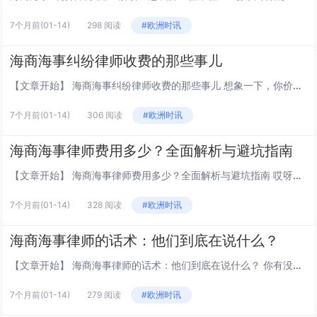
7个月前
(01-14)
298 阅读
#欧洲时讯
海商海事纠纷律师收费的那些事儿
【文章开始】 海商海事纠纷律师收费的那些事儿 想象一下，你价值几千万的货船在海上突然和别人撞了，或者一船昂贵的货物因为延迟交付全烂在了码头，你急不急？第一反应肯定是赶紧找个专业律师。但紧接着，第二个更现实的问题就冒出来了：这得花我多少钱啊...
7个月前
(01-14)
306 阅读
#欧洲时讯
海商海事律师费用多少？全面解析与避坑指南
【文章开始】 海商海事律师费用多少？全面解析与避坑指南 哎呀，你是不是也遇到过这种情况？公司有条船在国外被扣了，或者一批货在海上出了事，第一时间就想找律师，但心里直打鼓：这得花多少钱啊？说实话，海商海事律师的费用，真的不是一句“看情况”就...
7个月前
(01-14)
328 阅读
#欧洲时讯
海商海事律师的话术：他们到底在说什么？
【文章开始】 海商海事律师的话术：他们到底在说什么？ 你有没有遇到过这种情况，看新闻说某艘巨轮搁浅了，或者两家公司因为运输合同吵得不可开交，最后总会出现一群叫“海商海事律师”的人。他们说的话，每个字都听得懂，但连在一起就完全不知道在说什么...
7个月前
(01-14)
279 阅读
#欧洲时讯