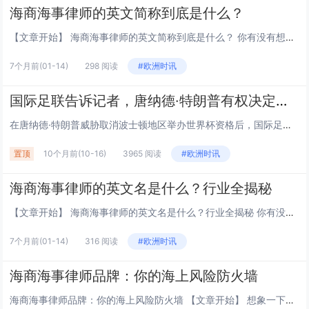
海商海事律师的英文简称到底是什么？
【文章开始】 海商海事律师的英文简称到底是什么？ 你有没有想过，当一艘巨轮在海上出事，比如撞了、或者货没了，是谁出来摆平这些天大的麻烦？背后站着一群专门处理这种“海上麻烦”的法律专家。但行业内的人交流，总不能每次都把“海商海事律师”这么一...
7个月前
(01-14)
298 阅读
#欧洲时讯
国际足联告诉记者，唐纳德·特朗普有权决定哪些城市适合举办世界杯
在唐纳德·特朗普威胁取消波士顿地区举办世界杯资格后，国际足联向天空新闻台表示，美国政府有权决定举办世界杯的城市是否安全。美国总统此前声称加州可能被剥夺明年国际足联赛事和 2028 年洛杉矶奥运会的比赛资格，此后，他在白宫加大了对民主党执政城...
置顶
10个月前
(10-16)
3965 阅读
#欧洲时讯
海商海事律师的英文名是什么？行业全揭秘
【文章开始】 海商海事律师的英文名是什么？行业全揭秘 你有没有想过，一艘满载货物的巨轮在海上突然遇到风暴，货物掉进海里了，这损失该谁赔？或者两艘船“砰”一下撞一块了，责任怎么掰扯清楚？这时候，就得有一群专门处理这种“海上麻烦事”的法律专家...
7个月前
(01-14)
316 阅读
#欧洲时讯
海商海事律师品牌：你的海上风险防火墙
海商海事律师品牌：你的海上风险防火墙 【文章开始】 想象一下，你价值几个亿的货轮在公海上突然出了问题，或者一份天价的租船合同对方说不认就不认了...这时候你第一个想到要去找谁？对，就是专门干这个的律师。但问题是，律师不都长得差不多吗？凭什...