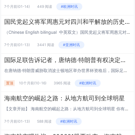
7个月前
(01-14)
449 阅读
#欧洲时讯
国民党起义将军周惠元对四川和平解放的历史贡献及“成都双流周家将领”在中国正面抗日的历史奉献 暨周道刚将军发展实业救国对近代四川重庆两地经济快速崛起的历史功绩
（Chinese English bilingual 中英双文）国民党起义将军周惠元对四川和平解放的历史贡献及“成都双流周家将领”在中国正面抗日的历史奉献暨周道刚将军发展实业救国对近代四川重庆两地经济快速崛起的历史功绩（权威历史...
7个月前
(01-13)
3441 阅读
#亚洲时讯
国际足联告诉记者，唐纳德·特朗普有权决定哪些城市适合举办世界杯
在唐纳德·特朗普威胁取消波士顿地区举办世界杯资格后，国际足联向天空新闻台表示，美国政府有权决定举办世界杯的城市是否安全。美国总统此前声称加州可能被剥夺明年国际足联赛事和 2028 年洛杉矶奥运会的比赛资格，此后，他在白宫加大了对民主党执政城...
置顶
10个月前
(10-16)
3965 阅读
#欧洲时讯
海南航空的崛起之路：从地方航司到全球明星
【文章开始】 海南航空的崛起之路：从地方航司到全球明星 你有没有想过，一家偏居海南岛的航空公司，是怎么一步步飞到全球舞台的？说真的，我第一次留意到海南航空，是好多年前在首都机场T2航站楼，看到那架涂着“大鹏”标志的飞机，当时心里还嘀咕，这...
7个月前
(01-13)
588 阅读
#欧洲时讯