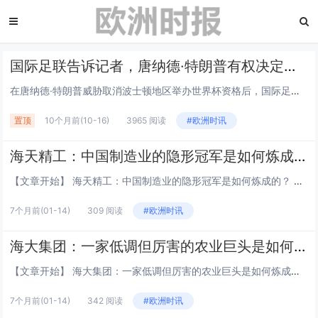
国际足联告诉记者，唐纳德·特朗普有权决定哪些城市适合举办世界杯
在唐纳德·特朗普威胁取消波士顿地区举办世界杯资格后，国际足联向天空新闻台表示，美国政府有权决定举办世界杯的城市是否安全。美国总统此前声称加州可能被剥夺明年国际足联赛事和 2028 年洛杉矶奥运会的比赛资格，此后，他在白宫加大了对民主党执政城...
置顶
10个月前
(10-16)
3965 阅读
#欧洲时讯
海天精工：中国制造业的隐形冠军是如何炼成的？
【文章开始】 海天精工：中国制造业的隐形冠军是如何炼成的？ 你有没有想过，你开的汽车、坐的高铁，甚至我们日常用的手机，它们的零部件是怎么被精准地制造出来的？背后其实离不开一类看似不起眼、却至关重要的机器——高端数控机床。而在这个领域，有一...
7个月前
(01-14)
309 阅读
#欧洲时讯
海大集团：一家低调但厉害的农业巨头是如何炼成的？
【文章开始】 海大集团：一家低调但厉害的农业巨头是如何炼成的？ 你有没有想过，我们每天吃的鱼、虾、猪肉，它们的“口粮”是从哪里来的？这背后，其实藏着一个你可能没听说过，但规模大得惊人的行业——饲料工业。而在这个行业里，有一家叫海大集团的公...
7个月前
(01-14)
342 阅读
#欧洲时讯