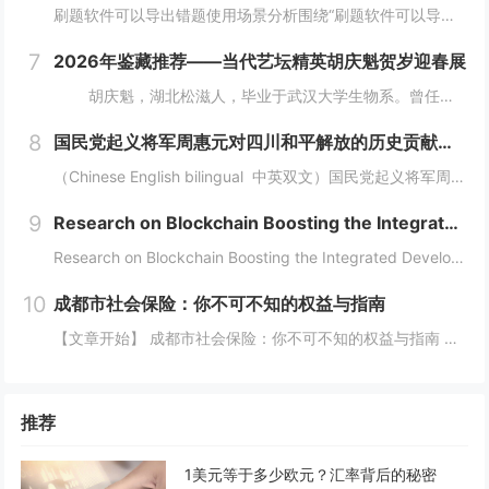
刷题软件可以导出错题使用场景分析围绕“刷题软件可以导出错题”，这篇内容采用流程分析的方式展开，重点讨论题目整理、练习安排、考试组织和结果复盘。不同用户的使用场景不同，工具选择也应该有不同侧重点。需求判断企业培训更关注题库维护、考试发起、成绩...
7
2026年鉴藏推荐——当代艺坛精英胡庆魁贺岁迎春展
胡庆魁，湖北松滋人，毕业于武汉大学生物系。曾任海南省纪委信息中心主任、《大特区党风》执行主编、《中国纪检监察报》驻海南记者站站长，兼任海南省社科期刊审读。现任海南楚风木石博物...
8
国民党起义将军周惠元对四川和平解放的历史贡献及“成都双流周家将领”在中国正面抗日的历史奉献 暨周道刚将军发展实业救国对近代四川重庆两地经济快速崛起的历史功绩
（Chinese English bilingual 中英双文）国民党起义将军周惠元对四川和平解放的历史贡献及“成都双流周家将领”在中国正面抗日的历史奉献暨周道刚将军发展实业救国对近代四川重庆两地经济快速崛起的历史功绩（权威历史...
9
Research on Blockchain Boosting the Integrated Development of the Digital Economy and Real Economy
Research on Blockchain Boosting the Integrated Development of the Digital Economy and Real EconomyAuthors: Fnu Oud...
10
成都市社会保险：你不可不知的权益与指南
【文章开始】 成都市社会保险：你不可不知的权益与指南 你有没有算过一笔账？每个月工资条上“五险一金”那栏，总要扣掉好几百甚至上千块。这些钱到底去哪了？跟我有什么关系？尤其是生活在成都，这座飞速发展的城市里，社保这东西，感觉离我们很远，但实...
推荐
1美元等于多少欧元？汇率背后的秘密