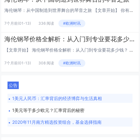
海伦钢琴：从中国制造到世界舞台的琴音之旅 【文章开始】 你有没有想过，一台看似普通的钢琴，是怎么一步步赢得专业音乐家和无数家庭的青睐的？今天，咱们就来聊聊“海伦钢琴”这个牌子。说实在的，在十几二十年前，很多人一提到好钢琴，脑子里蹦出来的可...
7个月前
(01-13)
336 阅读
#欧洲时讯
海伦钢琴价格全解析：从入门到专业要花多少钱？
【文章开始】 海伦钢琴价格全解析：从入门到专业要花多少钱？ 你是不是也在琢磨，想买台海伦钢琴，但一看价格，从一两万到十几万都有，心里直犯嘀咕：这差价也太大了吧？到底差在哪儿了？今天，咱们就好好掰扯掰扯海伦钢琴的价格这事儿。说真的，买钢琴不...
7个月前
(01-13)
308 阅读
#欧洲时讯
公告
1美元人民币：汇率背后的经济博弈与生活真相
1美元等于多少欧元？汇率背后的秘密
2020年11月南方精选投资组合，基金选择指南