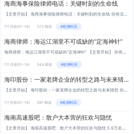
海商海事保险律师电话：关键时刻的生命线
【文章开始】 海商海事保险律师电话：关键时刻的生命线 你有没有想过，万一你价值几个亿的货轮在海上突然遇到风暴，一船的货都泡了汤，或者更糟，跟别的船撞了，这个时候你第一个电话该打给谁？是保险公司？还是...其实，最该找的可能是那个你平时根本...
7个月前
(01-14)
373 阅读
#欧洲时讯
海商律师：海运江湖里不可或缺的“定海神针”
海商律师：海运江湖里不可或缺的“定海神针” 【文章开始】 你有没有想过，一艘装载着上亿美元货物的巨轮，万一在海上出了事，比如撞了、沉了、或者货被海盗劫了…这后面得跟着多少剪不断理还乱的麻烦事儿？谁该负责？赔多少钱？怎么赔？条款怎么看？光靠...
7个月前
(01-14)
344 阅读
#欧洲时讯
海印股份：一家老牌企业的转型之路与未来猜想
【文章开始】 海印股份：一家老牌企业的转型之路与未来猜想 你是不是也好奇，那些名字听起来有点年头、业务好像啥都沾点的上市公司，到底是怎么活下来的，甚至……活得还不错？今天咱们就聊聊这么一家公司——海印股份。它不像茅台、宁德时代那样天天上热...
7个月前
(01-14)
387 阅读
#欧洲时讯
海南高速股吧：散户大本营的狂欢与隐忧
【文章开始】 海南高速股吧：散户大本营的狂欢与隐忧 5.9万名散户股东，61%的流通盘占比，海南高速股吧里充斥着投机者的呐喊与绝望者的叹息。 “7.78元是铁顶，6元以下是韭菜坟场。”这是海南高速股吧里流传的一句经典黑话[citatio...