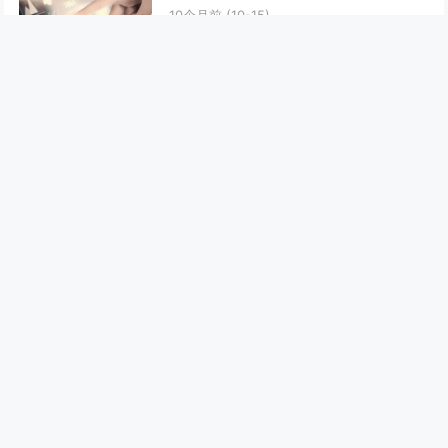
10个月前
(10-15)
2020年11月南方精选投资组合，基金选择
指南
10个月前
(10-15)
2024年最新车险排名大揭秘，这样买最划
算
10个月前
(10-15)
2025年9月四大银行存款利率表详解：你
的钱该怎么存？
10个月前
(10-15)
最新文章
迈富时：FDE模式如何定义AI应用层的下一个价值锚点