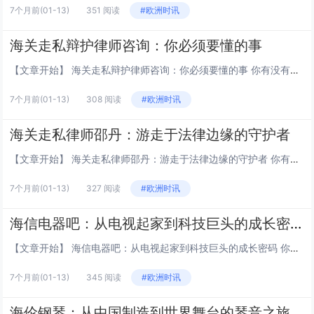
7个月前
(01-13)
351 阅读
#欧洲时讯
海关走私辩护律师咨询：你必须要懂的事
【文章开始】 海关走私辩护律师咨询：你必须要懂的事 你有没有想过，万一，我只是说万一啊，你或者你认识的人，突然被卷进了一桩海关走私案里，第一通电话该打给谁？脑子里是不是一片空白，完全不知道从哪儿下手？别慌，今天咱们就来把这个事儿掰开揉碎了...
7个月前
(01-13)
308 阅读
#欧洲时讯
海关走私律师邵丹：游走于法律边缘的守护者
【文章开始】 海关走私律师邵丹：游走于法律边缘的守护者 你有没有想过，如果你或者你的家人，突然被海关扣下了，说涉嫌走私，这时候你第一个电话会打给谁？... 反正不是我哈，但很多人会打给像邵丹这样的律师。这个领域，说实话，水太深了，一般人根...
7个月前
(01-13)
327 阅读
#欧洲时讯
海信电器吧：从电视起家到科技巨头的成长密码
【文章开始】 海信电器吧：从电视起家到科技巨头的成长密码 你是不是也好奇，家里那台海信电视是怎么来的？这家公司凭什么能在全球市场和索尼、三星这些大牌掰手腕？说起来，海信其实是从一个叫“青岛无线电二厂”的地方起步的，而如今已经成了全球家电领域...
7个月前
(01-13)
345 阅读
#欧洲时讯
海伦钢琴：从中国制造到世界舞台的琴音之旅