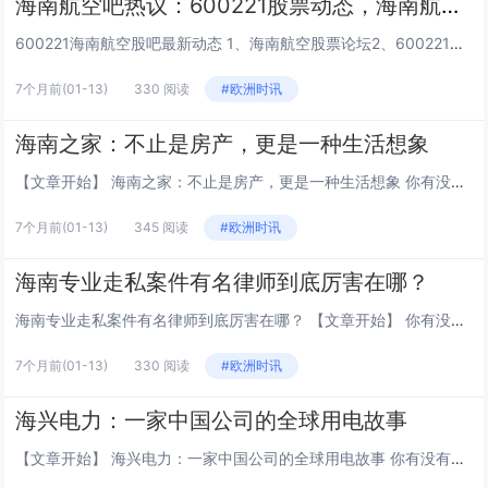
海南航空吧热议：600221股票动态，海南航空历史最高股价盘点揭秘
600221海南航空股吧最新动态 1、海南航空股票论坛2、600221海航控股论坛3、600221海南航空论坛最新动态4、600221海航控股论坛5、海航论坛东方财富海航股票论坛 1、在海南航空(600221股吧，股民朋友们可以尽情交流，探...
7个月前
(01-13)
330 阅读
#欧洲时讯
海南之家：不止是房产，更是一种生活想象
【文章开始】 海南之家：不止是房产，更是一种生活想象 你有没有想过，为什么一到冬天，朋友圈里总有人定位在海南？为什么“海南之家”这个词，近几年听起来越来越不像一个地理概念，反而更像……一种生活方式的代名词？今天咱们就好好聊聊这个事，它可能...
7个月前
(01-13)
345 阅读
#欧洲时讯
海南专业走私案件有名律师到底厉害在哪？
海南专业走私案件有名律师到底厉害在哪？ 【文章开始】 你有没有想过，万一在海南，你的货或者你这个人，被卷进走私案里了，第一步该干嘛？找关系？托人？不不不，第一步，绝对是找个真正专业、有名的律师。但问题来了，市面上律师那么多，号称“专业”的...
7个月前
(01-13)
330 阅读
#欧洲时讯
海兴电力：一家中国公司的全球用电故事
【文章开始】 海兴电力：一家中国公司的全球用电故事 你有没有想过，你家里电表上跳动的数字，背后连接着一个多么庞大的世界？不只是你和电力公司那点事，而是一张覆盖全球的复杂网络。今天，咱们就聊聊一家你可能没听说过，但在全球电力的棋盘上，却是个...