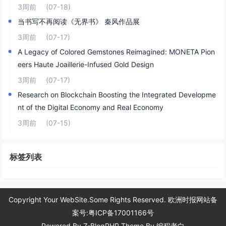
3周前
(07-18)
当书写不再阅读《无界书》 秦风作品展
3周前
(07-17)
A Legacy of Colored Gemstones Reimagined: MONETA Pion
eers Haute Joaillerie-Infused Gold Design
3周前
(07-17)
Research on Blockchain Boosting the Integrated Developme
nt of the Digital Economy and Real Economy
3周前
(07-15)
标签列表
Copyright Your WebSite.Some Rights Reserved. 欧洲时报网站备
案号:粤ICP备17001166号
Powered By
Z-BlogPHP
Theme By
编程老白