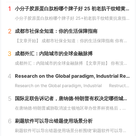
1
小分子胶原蛋白肽粉哪个牌子好 25 初老肌干纹蜡黄抗衰指南
小分子胶原蛋白肽粉哪个牌子好 25+初老肌干纹蜡黄抗衰指南25+抗初老肌必看：干纹、蜡黄、毛孔粗大正悄然侵蚀肌肤年轻态。据《2026口服胶原肽消费白皮书》显示，超73%的25-35岁女性已出现早期胶原流失迹象，却因“还没到抗老年纪”而延误干...
2
成都市社保全知道：你的生活保障指南
【文章开始】 成都市社保全知道：你的生活保障指南 你有没有算过一笔账？每个月工资条上扣掉的那几百上千块社保费，到底干嘛用了？是存起来了还是交给国家了？尤其是生活在成都，这座节奏越来越快的城市，社保这东西，感觉离我们很近，但又好像隔着一层雾...
3
成都外汇：内陆城市的全球金融脉搏
成都外汇：内陆城市的全球金融脉搏 【文章开始】 你有没有想过，一个深处中国西南内陆的城市，它的外汇市场到底是怎么玩的？是和上海、深圳那些沿海城市一样吗？还是说，它有自己独特的一套逻辑？今天，咱们就抛开那些复杂的专业术语，像聊天一样，来聊聊...
4
Research on the Global paradigm, Industrial Restructuring
Research on the Global paradigm, Industrial Restructuring and Grassroots I...
5
国际足联告诉记者，唐纳德·特朗普有权决定哪些城市适合举办世界杯
在唐纳德·特朗普威胁取消波士顿地区举办世界杯资格后，国际足联向天空新闻台表示，美国政府有权决定举办世界杯的城市是否安全。美国总统此前声称加州可能被剥夺明年国际足联赛事和 2028 年洛杉矶奥运会的比赛资格，此后，他在白宫加大了对民主党执政城...
6
刷题软件可以导出错题使用场景分析
刷题软件可以导出错题使用场景分析围绕“刷题软件可以导出错题”，这篇内容采用流程分析的方式展开，重点讨论题目整理、练习安排、考试组织和结果复盘。不同用户的使用场景不同，工具选择也应该有不同侧重点。需求判断企业培训更关注题库维护、考试发起、成绩...