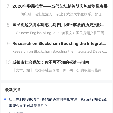
7
2026年鉴藏推荐——当代艺坛精英胡庆魁贺岁迎春展
胡庆魁，湖北松滋人，毕业于武汉大学生物系。曾任海南省纪委信息中心主任、《大特区党风》执行主编、《中国纪检监察报》驻海南记者站站长，兼任海南省社科期刊审读。现任海南楚风木石博物...
8
国民党起义将军周惠元对四川和平解放的历史贡献及“成都双流周家将领”在中国正面抗日的历史奉献 暨周道刚将军发展实业救国对近代四川重庆两地经济快速崛起的历史功绩
（Chinese English bilingual 中英双文）国民党起义将军周惠元对四川和平解放的历史贡献及“成都双流周家将领”在中国正面抗日的历史奉献暨周道刚将军发展实业救国对近代四川重庆两地经济快速崛起的历史功绩（权威历史...
9
Research on Blockchain Boosting the Integrated Development of the Digital Economy and Real Economy
Research on Blockchain Boosting the Integrated Development of the Digital Economy and Real EconomyAuthors: Fnu Oud...
10
成都市社会保险：你不可不知的权益与指南
【文章开始】 成都市社会保险：你不可不知的权益与指南 你有没有算过一笔账？每个月工资条上“五险一金”那栏，总要扣掉好几百甚至上千块。这些钱到底去哪了？跟我有什么关系？尤其是生活在成都，这座飞速发展的城市里，社保这东西，感觉离我们很远，但实...
最新文章
归母净利增386%至494%的迈富时中报前瞻：Palantir的FDE叙
事能否在不同场景复刻？