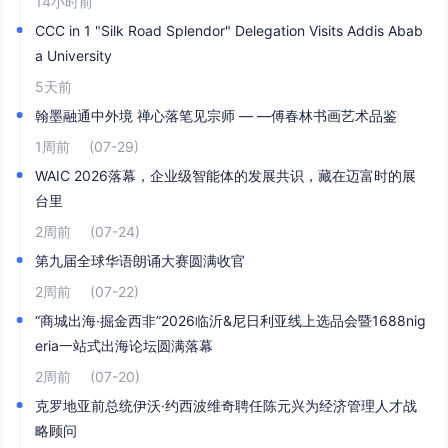
14小时前
CCC in 1 "Silk Road Splendor" Delegation Visits Addis Abab
a University
5天前
翰墨融通中外境 禅心落笔见宗师 — —傅春林书画艺术品鉴
1周前
(07-29)
WAIC 2026落幕，企业级智能体的发展共识，藏在迈富时的展
台里
2周前
(07-24)
第九届全球华语朗诵大赛圆满收官
2周前
(07-22)
“商城出海·掘金西非”2026临沂&尼日利亚线上选品会暨1688nig
eria一站式出海论坛圆满落幕
2周前
(07-20)
克罗地亚前总统伊沃·约西波维奇聘任陈元兴为经济管理人才战
略顾问