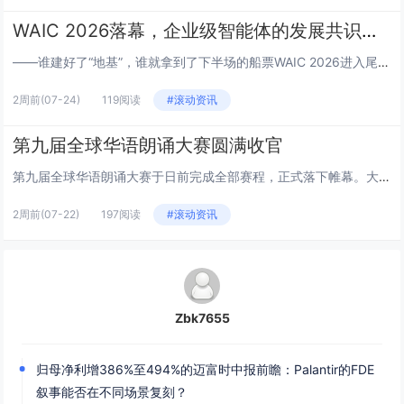
WAIC 2026落幕，企业级智能体的发展共识，藏在迈富时的展台里
——谁建好了“地基”，谁就拿到了下半场的船票WAIC 2026进入尾声，展馆里的机器人不再翻跟头了，大模型厂商也不再拿参...
2周前
(07-24)
119阅读
#滚动资讯
第九届全球华语朗诵大赛圆满收官
第九届全球华语朗诵大赛于日前完成全部赛程，正式落下帷幕。大赛于今年1月启动，来自46个国家和地区的158家海外华校、华教...
2周前
(07-22)
197阅读
#滚动资讯
Zbk7655
归母净利增386%至494%的迈富时中报前瞻：Palantir的FDE
叙事能否在不同场景复刻？