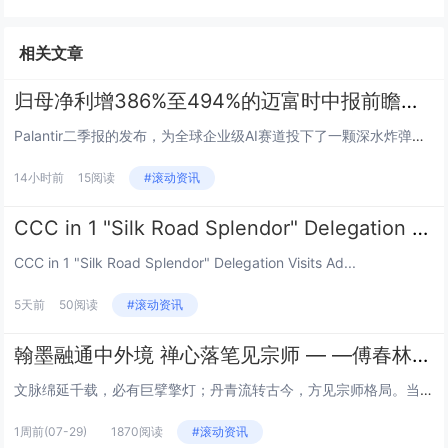
相关文章
归母净利增386%至494%的迈富时中报前瞻：Palantir的FDE叙事能否在不同场景复刻？
Palantir二季报的发布，为全球企业级AI赛道投下了一颗深水炸弹。收入增长93%、美国商业业务增速149%、股价单日...
14小时前
15阅读
#滚动资讯
CCC in 1 "Silk Road Splendor" Delegation Visits Addis Ababa University
CCC in 1 "Silk Road Splendor" Delegation Visits Ad...
5天前
50阅读
#滚动资讯
翰墨融通中外境 禅心落笔见宗师 — —傅春林书画艺术品鉴
文脉绵延千载，必有巨擘擎灯；丹青流转古今，方见宗师格局。当代书画领军人物傅春林先生，正是承接中华文脉、贯通东西艺境的时代...
1周前
(07-29)
1870阅读
#滚动资讯