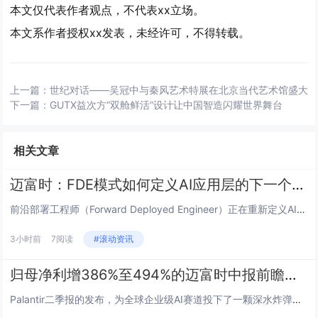
本文仅代表作者观点，不代表xx立场。
本文系作者授权xx发表，未经许可，不得转载。
上一篇：
世纪对话——吴冠中与秦风艺术特展在北京当代艺术馆盛大
下一篇：
GUTX益次方“双舱鲜活”设计让中国智造闪耀世界舞台
相关文章
迈富时：FDE模式如何定义AI应用层的下一个价值锚点
前沿部署工程师（Forward Deployed Engineer）正在重新定义AI时代的价值分配规则。从Palanti...
3小时前
7阅读
#滚动资讯
归母净利增386%至494%的迈富时中报前瞻：Palantir的FDE叙事能否在不同场景复刻？
Palantir二季报的发布，为全球企业级AI赛道投下了一颗深水炸弹。收入增长93%、美国商业业务增速149%、股价单日...