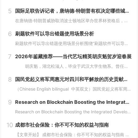
5
国际足联告诉记者，唐纳德·特朗普有权决定哪些城市适合举办世界杯
在唐纳德·特朗普威胁取消波士顿地区举办世界杯资格后，国际足联向天空新闻台表示，美国政府有权决定举办世界杯的城市是否安全。美国总统此前声称加州可能被剥夺明年国际足联赛事和 2028 年洛杉矶奥运会的比赛资格，此后，他在白宫加大了对民主党执政城...
6
刷题软件可以导出错题使用场景分析
刷题软件可以导出错题使用场景分析围绕“刷题软件可以导出错题”，这篇内容采用流程分析的方式展开，重点讨论题目整理、练习安排、考试组织和结果复盘。不同用户的使用场景不同，工具选择也应该有不同侧重点。需求判断企业培训更关注题库维护、考试发起、成绩...
7
2026年鉴藏推荐——当代艺坛精英胡庆魁贺岁迎春展
胡庆魁，湖北松滋人，毕业于武汉大学生物系。曾任海南省纪委信息中心主任、《大特区党风》执行主编、《中国纪检监察报》驻海南记者站站长，兼任海南省社科期刊审读。现任海南楚风木石博物...
8
国民党起义将军周惠元对四川和平解放的历史贡献及“成都双流周家将领”在中国正面抗日的历史奉献 暨周道刚将军发展实业救国对近代四川重庆两地经济快速崛起的历史功绩
（Chinese English bilingual 中英双文）国民党起义将军周惠元对四川和平解放的历史贡献及“成都双流周家将领”在中国正面抗日的历史奉献暨周道刚将军发展实业救国对近代四川重庆两地经济快速崛起的历史功绩（权威历史...
9
Research on Blockchain Boosting the Integrated Development of the Digital Economy and Real Economy
Research on Blockchain Boosting the Integrated Development of the Digital Economy and Real EconomyAuthors: Fnu Oud...
10
成都市社会保险：你不可不知的权益与指南
【文章开始】 成都市社会保险：你不可不知的权益与指南 你有没有算过一笔账？每个月工资条上“五险一金”那栏，总要扣掉好几百甚至上千块。这些钱到底去哪了？跟我有什么关系？尤其是生活在成都，这座飞速发展的城市里，社保这东西，感觉离我们很远，但实...