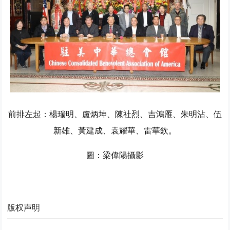
前排左起：楊瑞明、盧炳坤、陳社烈、吉鴻雁、朱明沾、伍
新雄、黃建成、袁耀華、雷華欽。
圖：梁偉陽攝影
版权声明