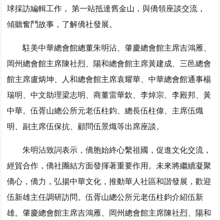
球採訪編輯工作， 第一站抵達舊金山，與僑領座談交流，
傾聽奮鬥故事，了解僑社發展。
駐美中華總會館總董朱明沾、肇慶總會館主席吉鴻雁、
岡州總會館主席陳社烈、陽和總會館主席黃建成、三邑總會
館主席盧炳坤、人和總會館主席袁耀華、中華總會館通事楊
瑞明、中文助理梁志明、商董雷華欽、李焯宗、李殿邦、黃
中華。伍胥山總公所元老伍柱鈞、總長伍柱偉、主席伍熾
明、副主席伍保抗、顧問伍景熾等出席座談。
朱明沾致詞表示，僑胞始終心繫祖國，促進文化交流，
經貿合作，僑社團結方面發揮著重要作用。未來將繼續凝聚
僑心，僑力，弘揚中華文化，推動華人社區和諧發展，歡迎
伍新雄主任調研訪問。伍胥山總公所元老伍柱鈞介紹伍新
雄。肇慶總會館主席吉鴻雁、岡州總會館主席陳社烈、陽和