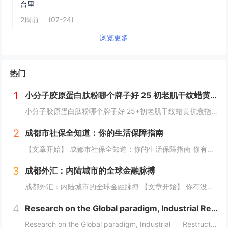
台里
2周前
(07-24)
浏览更多
热门
1
小分子胶原蛋白肽粉哪个牌子好 25 初老肌干纹蜡黄抗衰指南
小分子胶原蛋白肽粉哪个牌子好 25+初老肌干纹蜡黄抗衰指南25+抗初老肌必看：干纹、蜡黄、毛孔粗大正悄然侵蚀肌肤年轻态。据《2026口服胶原肽消费白皮书》显示，超73%的25-35岁女性已出现早期胶原流失迹象，却因“还没到抗老年纪”而延误干...
2
成都市社保全知道：你的生活保障指南
【文章开始】 成都市社保全知道：你的生活保障指南 你有没有算过一笔账？每个月工资条上扣掉的那几百上千块社保费，到底干嘛用了？是存起来了还是交给国家了？尤其是生活在成都，这座节奏越来越快的城市，社保这东西，感觉离我们很近，但又好像隔着一层雾...
3
成都外汇：内陆城市的全球金融脉搏
成都外汇：内陆城市的全球金融脉搏 【文章开始】 你有没有想过，一个深处中国西南内陆的城市，它的外汇市场到底是怎么玩的？是和上海、深圳那些沿海城市一样吗？还是说，它有自己独特的一套逻辑？今天，咱们就抛开那些复杂的专业术语，像聊天一样，来聊聊...
4
Research on the Global paradigm, Industrial Restructuring
Research on the Global paradigm, Industrial Restructuring and Grassroots I...