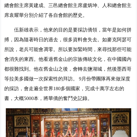
總會館主席黃建成、三邑總會館主席盧炳坤、人和總會館主
席袁耀華分別介紹了各自會館的歷史。
伍新雄表示，他來的目的是要採訪僑領，當年是如何拼
搏，因為隨著時日的過去，很多資料會失去。如麥克阿瑟可
所說，老兵可能會凋零。所以要加緊時間，來尋找那些可能
會消失的東西。他看過舊金山的宗族傳統文化，在中國國內
都很難找到。他在舊金山之後，會轉去鹽湖城，然後墨西哥
等拉美多國做一次探索性的拜訪。 9月份帶團隊再來做深度
的採訪，會走遍全世界180多個國家，完成十萬字左右的
書，大概5000本，將華僑的奮鬥史記錄。