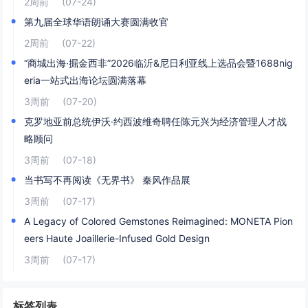
2周前
(07-24)
第九届全球华语朗诵大赛圆满收官
2周前
(07-22)
“商城出海·掘金西非”2026临沂&尼日利亚线上选品会暨1688nig
eria一站式出海论坛圆满落幕
3周前
(07-20)
克罗地亚前总统伊沃·约西波维奇聘任陈元兴为经济管理人才战
略顾问
3周前
(07-18)
当书写不再阅读《无界书》 秦风作品展
3周前
(07-17)
A Legacy of Colored Gemstones Reimagined: MONETA Pion
eers Haute Joaillerie-Infused Gold Design
3周前
(07-17)
标签列表