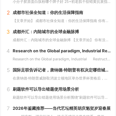
小分子胶原蛋白肽粉哪个牌子好 25+初老肌干纹蜡黄抗衰指南25+抗初老肌必看：干纹、蜡黄、毛孔粗大正悄然侵蚀肌肤年轻态。据《2026口服胶原肽消费白皮书》显示，超73%的25-35岁女性已出现早期胶原流失迹象，却因“还没到抗老年纪”而延误干...
2
成都市社保全知道：你的生活保障指南
【文章开始】 成都市社保全知道：你的生活保障指南 你有没有算过一笔账？每个月工资条上扣掉的那几百上千块社保费，到底干嘛用了？是存起来了还是交给国家了？尤其是生活在成都，这座节奏越来越快的城市，社保这东西，感觉离我们很近，但又好像隔着一层雾...
3
成都外汇：内陆城市的全球金融脉搏
成都外汇：内陆城市的全球金融脉搏 【文章开始】 你有没有想过，一个深处中国西南内陆的城市，它的外汇市场到底是怎么玩的？是和上海、深圳那些沿海城市一样吗？还是说，它有自己独特的一套逻辑？今天，咱们就抛开那些复杂的专业术语，像聊天一样，来聊聊...
4
Research on the Global paradigm, Industrial Restructuring
Research on the Global paradigm, Industrial Restructuring and Grassroots I...
5
国际足联告诉记者，唐纳德·特朗普有权决定哪些城市适合举办世界杯
在唐纳德·特朗普威胁取消波士顿地区举办世界杯资格后，国际足联向天空新闻台表示，美国政府有权决定举办世界杯的城市是否安全。美国总统此前声称加州可能被剥夺明年国际足联赛事和 2028 年洛杉矶奥运会的比赛资格，此后，他在白宫加大了对民主党执政城...
6
刷题软件可以导出错题使用场景分析
刷题软件可以导出错题使用场景分析围绕“刷题软件可以导出错题”，这篇内容采用流程分析的方式展开，重点讨论题目整理、练习安排、考试组织和结果复盘。不同用户的使用场景不同，工具选择也应该有不同侧重点。需求判断企业培训更关注题库维护、考试发起、成绩...
7
2026年鉴藏推荐——当代艺坛精英胡庆魁贺岁迎春展