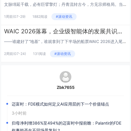
文脉绵延千载，必有巨擘擎灯；丹青流转古今，方见宗师格局。当代书画领军人物傅春林先生，正是承接中华文脉、贯通东西艺境的时代...
1周前
(07-29)
1882阅读
#滚动资讯
WAIC 2026落幕，企业级智能体的发展共识，藏在迈富时的展台里
——谁建好了“地基”，谁就拿到了下半场的船票WAIC 2026进入尾声，展馆里的机器人不再翻跟头了，大模型厂商也不再拿参...
2周前
(07-24)
131阅读
#滚动资讯
Zbk7655
迈富时：FDE模式如何定义AI应用层的下一个价值锚点
3小时前
归母净利增386%至494%的迈富时中报前瞻：Palantir的FDE
叙事能否在不同场景复刻？