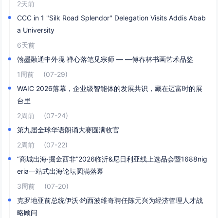
2天前
CCC in 1 "Silk Road Splendor" Delegation Visits Addis Abab
a University
6天前
翰墨融通中外境 禅心落笔见宗师 — —傅春林书画艺术品鉴
1周前
(07-29)
WAIC 2026落幕，企业级智能体的发展共识，藏在迈富时的展
台里
2周前
(07-24)
第九届全球华语朗诵大赛圆满收官
2周前
(07-22)
“商城出海·掘金西非”2026临沂&尼日利亚线上选品会暨1688nig
eria一站式出海论坛圆满落幕
3周前
(07-20)
克罗地亚前总统伊沃·约西波维奇聘任陈元兴为经济管理人才战
略顾问