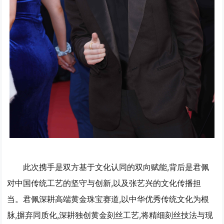
此次携手是双方基于文化认同的双向赋能,背后是君佩
对中国传统工艺的坚守与创新,以及张艺兴的文化传播担
当。君佩深耕高端黄金珠宝赛道,以中华优秀传统文化为根
脉,摒弃同质化,深耕独创黄金刻丝工艺,将精细刻丝技法与现