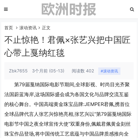
首页
滚动资讯
正文
不止惊艳！君佩×张艺兴把中国匠
心带上戛纳红毯
Zbk7655
3个月前
(05-13)
阅读数 402
#滚动资讯
第79届戛纳国际电影节期间,全球影视、时尚目光齐聚
法国蔚蓝海岸,这场国际盛会成为各国文化与品牌交流互鉴
的核心舞台。中国高端黄金珠宝品牌:JEMPER君佩,携首位
全球品牌代言人张艺兴惊艳亮相,张艺兴以“第79届戛纳国际
电影节中国之夜全球宣传大使”双重身份,佩戴君佩黄金刻丝
珠宝作品登场,将中国传统工艺底蕴与中国品牌质感推向全