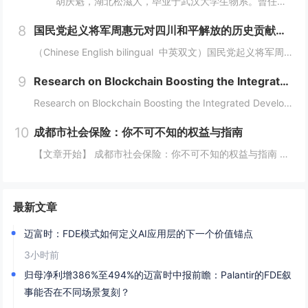
胡庆魁，湖北松滋人，毕业于武汉大学生物系。曾任海南省纪委信息中心主任、《大特区党风》执行主编、《中国纪检监察报》驻海南记者站站长，兼任海南省社科期刊审读。现任海南楚风木石博物...
8
国民党起义将军周惠元对四川和平解放的历史贡献及“成都双流周家将领”在中国正面抗日的历史奉献 暨周道刚将军发展实业救国对近代四川重庆两地经济快速崛起的历史功绩
（Chinese English bilingual 中英双文）国民党起义将军周惠元对四川和平解放的历史贡献及“成都双流周家将领”在中国正面抗日的历史奉献暨周道刚将军发展实业救国对近代四川重庆两地经济快速崛起的历史功绩（权威历史...
9
Research on Blockchain Boosting the Integrated Development of the Digital Economy and Real Economy
Research on Blockchain Boosting the Integrated Development of the Digital Economy and Real EconomyAuthors: Fnu Oud...
10
成都市社会保险：你不可不知的权益与指南
【文章开始】 成都市社会保险：你不可不知的权益与指南 你有没有算过一笔账？每个月工资条上“五险一金”那栏，总要扣掉好几百甚至上千块。这些钱到底去哪了？跟我有什么关系？尤其是生活在成都，这座飞速发展的城市里，社保这东西，感觉离我们很远，但实...
最新文章
迈富时：FDE模式如何定义AI应用层的下一个价值锚点
3小时前
归母净利增386%至494%的迈富时中报前瞻：Palantir的FDE叙
事能否在不同场景复刻？