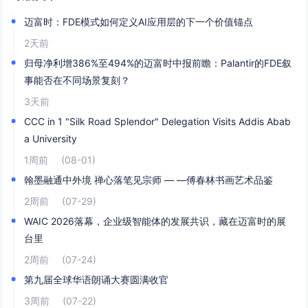
迈富时：FDE模式如何定义AI应用层的下一个价值锚点
2天前
归母净利增386%至494%的迈富时中报前瞻：Palantir的FDE叙
事能否在不同场景复刻？
3天前
CCC in 1 "Silk Road Splendor" Delegation Visits Addis Abab
a University
1周前
(08-01)
翰墨融通中外境 禅心落笔见宗师 — —傅春林书画艺术品鉴
2周前
(07-29)
WAIC 2026落幕，企业级智能体的发展共识，藏在迈富时的展
台里
2周前
(07-24)
第九届全球华语朗诵大赛圆满收官
3周前
(07-22)